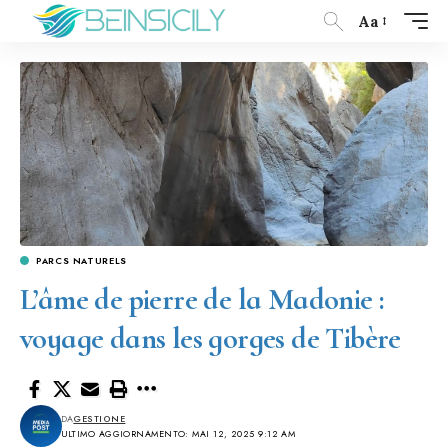
Aa
PARCS NATURELS
L’âme de pierre de la Madonie :
voyage dans les gorges de Tibère
DA
GESTIONE
ULTIMO AGGIORNAMENTO: MAI 12, 2025 9:12 AM