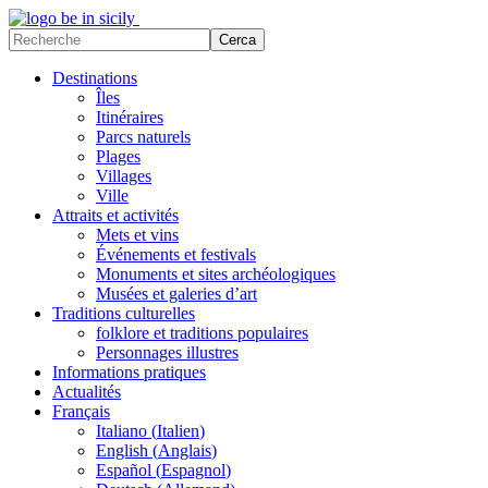
Destinations
Îles
Itinéraires
Parcs naturels
Plages
Villages
Ville
Attraits et activités
Mets et vins
Événements et festivals
Monuments et sites archéologiques
Musées et galeries d’art
Traditions culturelles
folklore et traditions populaires
Personnages illustres
Informations pratiques
Actualités
Français
Italiano
(
Italien
)
English
(
Anglais
)
Español
(
Espagnol
)