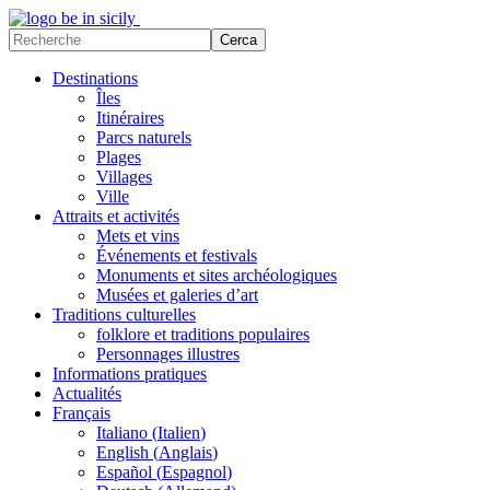
Destinations
Îles
Itinéraires
Parcs naturels
Plages
Villages
Ville
Attraits et activités
Mets et vins
Événements et festivals
Monuments et sites archéologiques
Musées et galeries d’art
Traditions culturelles
folklore et traditions populaires
Personnages illustres
Informations pratiques
Actualités
Français
Italiano
(
Italien
)
English
(
Anglais
)
Español
(
Espagnol
)