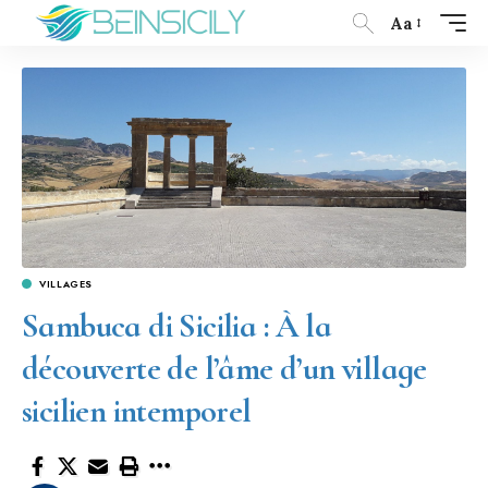
Aa
VILLAGES
Sambuca di Sicilia : À la
découverte de l’âme d’un village
sicilien intemporel