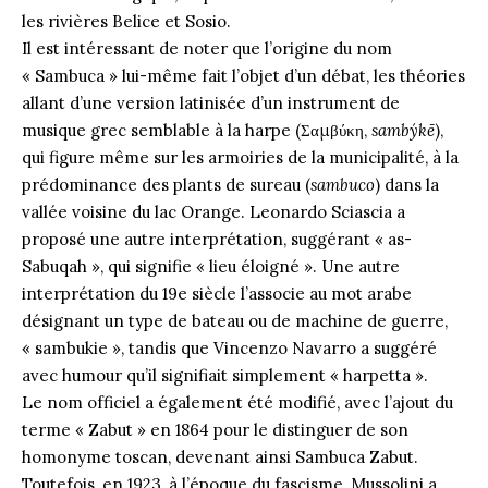
les rivières Belice et Sosio.
Il est intéressant de noter que l’origine du nom
« Sambuca » lui-même fait l’objet d’un débat, les théories
allant d’une version latinisée d’un instrument de
musique grec semblable à la harpe (Σαμβύκη,
sambýkē
),
qui figure même sur les armoiries de la municipalité, à la
prédominance des plants de sureau (
sambuco
) dans la
vallée voisine du lac Orange. Leonardo Sciascia a
proposé une autre interprétation, suggérant « as-
Sabuqah », qui signifie « lieu éloigné ». Une autre
interprétation du 19e siècle l’associe au mot arabe
désignant un type de bateau ou de machine de guerre,
« sambukie », tandis que Vincenzo Navarro a suggéré
avec humour qu’il signifiait simplement « harpetta ».
Le nom officiel a également été modifié, avec l’ajout du
terme « Zabut » en 1864 pour le distinguer de son
homonyme toscan, devenant ainsi Sambuca Zabut.
Toutefois, en 1923, à l’époque du fascisme, Mussolini a