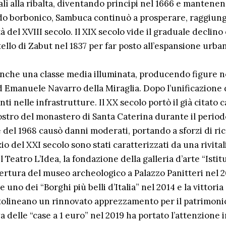
salì alla ribalta, diventando principi nel 1666 e manten
odo borbonico, Sambuca continuò a prosperare, raggiu
à del XVIII secolo. Il XIX secolo vide il graduale declino
ello di Zabut nel 1837 per far posto all’espansione urban
anche una classe media illuminata, producendo figure 
Emanuele Navarro della Miraglia. Dopo l’unificazione d
i nelle infrastrutture. Il XX secolo portò il già citato 
stro del monastero di Santa Caterina durante il periodo 
 del 1968 causò danni moderati, portando a sforzi di ri
izio del XXI secolo sono stati caratterizzati da una rivita
el Teatro L’Idea, la fondazione della galleria d’arte “Isti
ertura del museo archeologico a Palazzo Panitteri nel 20
no dei “Borghi più belli d’Italia” nel 2014 e la vittoria
ttolineano un rinnovato apprezzamento per il patrimoni
va delle “case a 1 euro” nel 2019 ha portato l’attenzione 