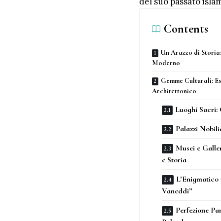
del suo passato islami
Contents
Un Arazzo di Storia
Moderno
Gemme Culturali: Es
Architettonico
Luoghi Sacri: 
Palazzi Nobili
Musei e Galle
e Storia
L’Enigmatico 
Vaneddi”
Perfezione Pa