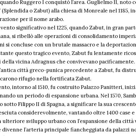
uando Ruggero I conquistò l’area. Guglielmo II, noto c
(Splendida o Zabut) alla chiesa di Monreale nel 1185, i
razione per il nome arabo.
evento significativo nel 1225, quando Zabut, in gran part
a, si ribellò alle operazioni di consolidamento imperia
ni si concluse con un brutale massacro e la deportazio
tante questo tragico evento, Zabut fu lentamente ricos
ni della vicina Adragnus che convivevano pacificamente. 
antica città greco-punica precedente a Zabut, fu distrut
carono rifugio nella fortificata Zabut.
nto, intorno al 1510, fu costruito Palazzo Panitteri, in
gnando un periodo di espansione urbana. Nel 1570, Samb
 sotto Filippo II di Spagna, a significare la sua crescen
 cresciuta considerevolmente, vantando oltre 1400 case e
n ulteriore sviluppo urbano con l’espansione della città v
divenne l’arteria principale fiancheggiata da palazzi nob