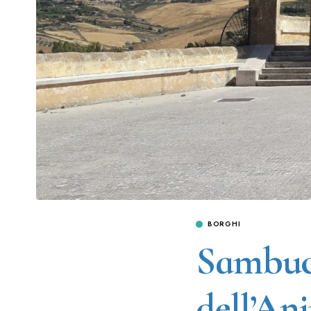
BORGHI
Sambuca
dell’An