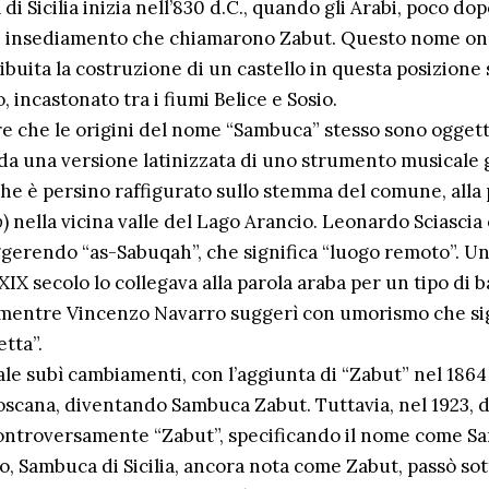
di Sicilia inizia nell’830 d.C., quando gli Arabi, poco dop
un insediamento che chiamarono Zabut. Questo nome on
ribuita la costruzione di un castello in questa posizione 
incastonato tra i fiumi Belice e Sosio.
e che le origini del nome “Sambuca” stesso sono oggetto
da una versione latinizzata di uno strumento musicale g
 che è persino raffigurato sullo stemma del comune, alla
o
) nella vicina valle del Lago Arancio. Leonardo Sciascia 
gerendo “as-Sabuqah”, che significa “luogo remoto”. Un
XIX secolo lo collegava alla parola araba per un tipo di
 mentre Vincenzo Navarro suggerì con umorismo che si
tta”.
ale subì cambiamenti, con l’aggiunta di “Zabut” nel 1864
scana, diventando Sambuca Zabut. Tuttavia, nel 1923, du
ontroversamente “Zabut”, specificando il nome come Sam
o, Sambuca di Sicilia, ancora nota come Zabut, passò sot