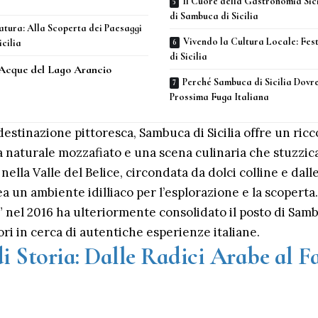
Il Cuore della Gastronomia Sici
di Sambuca di Sicilia
atura: Alla Scoperta dei Paesaggi
Vivendo la Cultura Locale: Fes
cilia
di Sicilia
 Acque del Lago Arancio
Perché Sambuca di Sicilia Dovr
Prossima Fuga Italiana
estinazione pittoresca, Sambuca di Sicilia offre un ricco
a naturale mozzafiato e una scena culinaria che stuzzica 
nella Valle del Belice, circondata da dolci colline e dal
 un ambiente idilliaco per l’esplorazione e la scoperta. 
 nel 2016 ha ulteriormente consolidato il posto di Sambu
ori in cerca di autentiche esperienze italiane.
 Storia: Dalle Radici Arabe al F