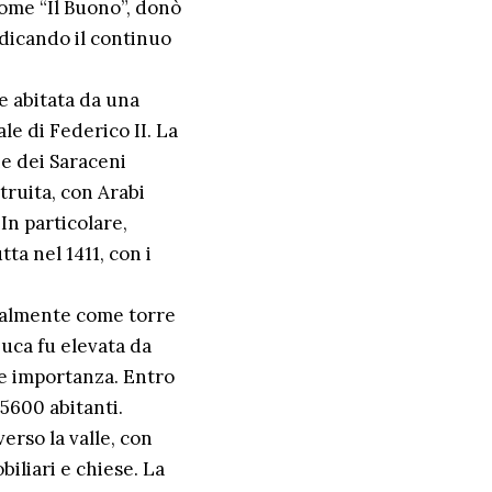
ome “Il Buono”, donò
ndicando il continuo
e abitata da una
le di Federico II. La
ne dei Saraceni
truita, con Arabi
In particolare,
ta nel 1411, con i
izialmente come torre
uca fu elevata da
te importanza. Entro
 5600 abitanti.
erso la valle, con
iliari e chiese. La