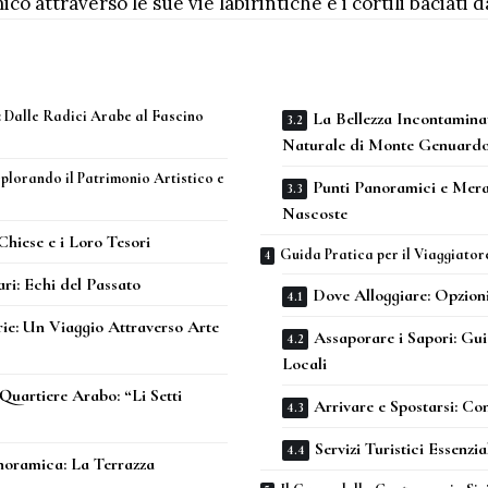
co attraverso le sue vie labirintiche e i cortili baciati da
: Dalle Radici Arabe al Fascino
La Bellezza Incontamina
Naturale di Monte Genuard
plorando il Patrimonio Artistico e
Punti Panoramici e Mera
Nascoste
Chiese e i Loro Tesori
Guida Pratica per il Viaggiator
ari: Echi del Passato
Dove Alloggiare: Opzion
rie: Un Viaggio Attraverso Arte
Assaporare i Sapori: Gui
Locali
Quartiere Arabo: “Li Setti
Arrivare e Spostarsi: Con
Servizi Turistici Essenzia
noramica: La Terrazza