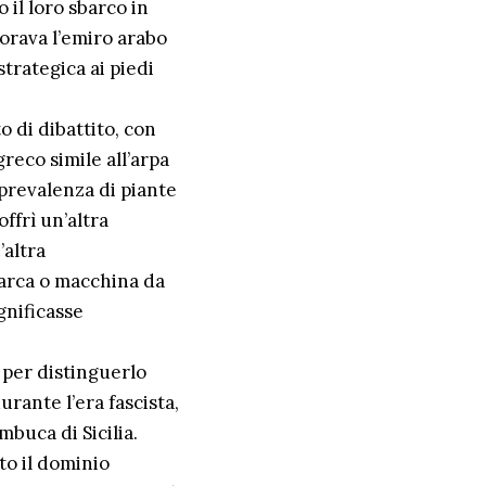
o il loro sbarco in
orava l’emiro arabo
strategica ai piedi
 di dibattito, con
reco simile all’arpa
 prevalenza di piante
offrì un’altra
’altra
 barca o macchina da
gnificasse
 per distinguerlo
rante l’era fascista,
buca di Sicilia.
to il dominio