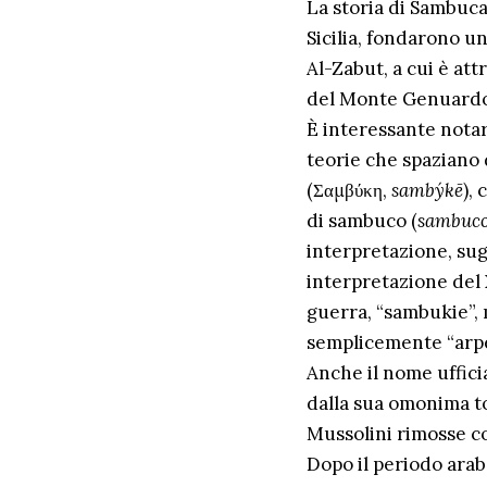
La storia di Sambuca 
Sicilia, fondarono 
Al-Zabut, a cui è att
del Monte Genuardo, 
È interessante notar
teorie che spaziano 
(Σαμβύκη,
sambýkē
),
di sambuco (
sambuc
interpretazione, sug
interpretazione del 
guerra, “sambukie”,
semplicemente “arpe
Anche il nome uffici
dalla sua omonima to
Mussolini rimosse c
Dopo il periodo arab