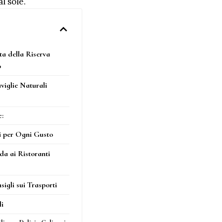
l sole.
ta della Riserva
o
viglie Naturali
e:
i per Ogni Gusto
da ai Ristoranti
sigli sui Trasporti
li