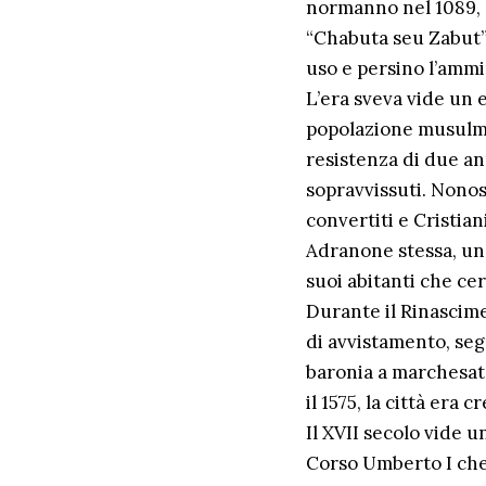
normanno nel 1089, q
“Chabuta seu Zabut” 
uso e persino l’ammi
L’era sveva vide un 
popolazione musulman
resistenza di due an
sopravvissuti. Nonos
convertiti e Cristia
Adranone stessa, un’
suoi abitanti che cer
Durante il Rinascime
di avvistamento, se
baronia a marchesato
il 1575, la città era
Il XVII secolo vide u
Corso Umberto I che 