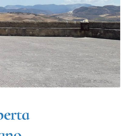
perta
iano