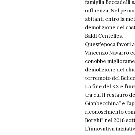
famiglia Beccadelli 
influenza. Nel peri
abitanti entro la met
demolizione del cast
Baldi Centelles.
Quest’epoca favorì 
Vincenzo Navarro ed 
conobbe migliorament
demolizione del chio
terremoto del Belice
La fine del XX e l’in
tra cui il restauro d
Gianbecchina” e l’ap
riconoscimento come u
Borghi” nel 2016 so
L’innovativa iniziati