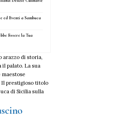
liana: Delizie Culinarie
te ed Eventi a Sambuca
ebbe Essere la Tua
 arazzo di storia,
il palato. La sua
le maestose
Il prestigioso titolo
ca di Sicilia sulla
ascino