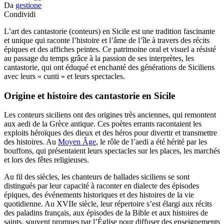
Da
gestione
Condividi
L’art des cantastorie (conteurs) en Sicile est une tradition fascinante
et unique qui raconte l’histoire et l’âme de l’île à travers des récits
épiques et des affiches peintes. Ce patrimoine oral et visuel a résisté
au passage du temps grâce à la passion de ses interprètes, les
cantastorie, qui ont éduqué et enchanté des générations de Siciliens
avec leurs « cunti » et leurs spectacles.
Origine et histoire des cantastorie en Sicile
Les conteurs siciliens ont des origines très anciennes, qui remontent
aux aedi de la Grèce antique. Ces poètes errants racontaient les
exploits héroïques des dieux et des héros pour divertir et transmettre
des histoires. Au
Moyen Âge
, le rôle de l’aedi a été hérité par les
bouffons, qui présentaient leurs spectacles sur les places, les marchés
et lors des fêtes religieuses.
Au fil des siècles, les chanteurs de ballades siciliens se sont
distingués par leur capacité à raconter en dialecte des épisodes
épiques, des événements historiques et des histoires de la vie
quotidienne. Au XVIIe siècle, leur répertoire s’est élargi aux récits
des paladins français, aux épisodes de la Bible et aux histoires de
saints, souvent promues par l’Église pour diffuser des enseignements