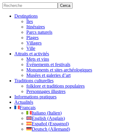
Destinations
Îles
Itinéraires
Parcs naturels
Plages
Villages
Ville
Attraits et activités
Mets et vins
Événements et festivals
Monuments et sites archéologiques
Musées et galeries d’art
Traditions culturelles
folklore et traditions populaires
Personnages illustres
Informations pratiques
Actualités
Français
Italiano
(
Italien
)
English
(
Anglais
)
Español
(
Espagnol
)
Deutsch
(
Allemand
)