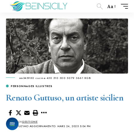
Aa
AA343980 cucina 430 310 300 5079 3661 RGB
PERSONNAGES ILLUSTRES
Renato Guttuso, un artiste sicilien
DA
GESTIONE
ULTIMO AGGIORNAMENTO: MARS 24, 2025 5:04 PM