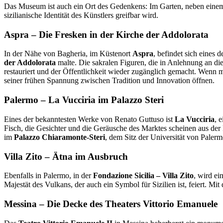
Das Museum ist auch ein Ort des Gedenkens: Im Garten, neben einem Ol
sizilianische Identität des Künstlers greifbar wird.
Aspra – Die Fresken in der Kirche der Addolorata
In der Nähe von Bagheria, im Küstenort
Aspra
, befindet sich eines
der Addolorata
malte. Die sakralen Figuren, die in Anlehnung an die
restauriert und der Öffentlichkeit wieder zugänglich gemacht. Wenn ma
seiner frühen Spannung zwischen Tradition und Innovation öffnen.
Palermo – La Vucciria im Palazzo Steri
Eines der bekanntesten Werke von Renato Guttuso ist
La Vucciria
, 
Fisch, die Gesichter und die Geräusche des Marktes scheinen aus de
im
Palazzo Chiaramonte-Steri
, dem Sitz der Universität von Paler
Villa Zito – Ätna im Ausbruch
Ebenfalls in Palermo, in der
Fondazione Sicilia – Villa Zito
, wird ei
Majestät des Vulkans, der auch ein Symbol für Sizilien ist, feiert. M
Messina – Die Decke des Theaters Vittorio Emanuele