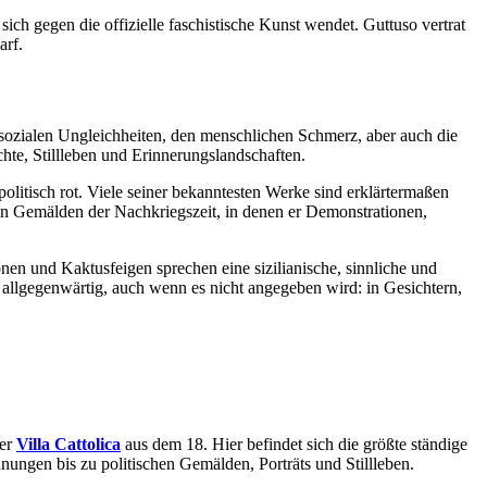
ich gegen die offizielle faschistische Kunst wendet. Guttuso vertrat
arf.
e sozialen Ungleichheiten, den menschlichen Schmerz, aber auch die
hte, Stillleben und Erinnerungslandschaften.
politisch rot. Viele seiner bekanntesten Werke sind erklärtermaßen
ven Gemälden der Nachkriegszeit, in denen er Demonstrationen,
nen und Kaktusfeigen sprechen eine sizilianische, sinnliche und
en allgegenwärtig, auch wenn es nicht angegeben wird: in Gesichtern,
der
Villa Cattolica
aus dem 18. Hier befindet sich die größte ständige
ngen bis zu politischen Gemälden, Porträts und Stillleben.