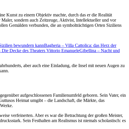
eine Kunst zu einem Objektiv machte, durch das er die Realität
Maler, sondern auch Zeitzeuge, Aktivist, Intellektueller und vor
llen Gemälden verbunden, die an symbolträchtigen Orten Siziliens
Sizilien bewundern kann
Bagheria – Villa Cattolica: das Herz der
 Die Decke des Theaters Vittorio Emanuele
Gibellina – Nacht und
Jahrhunderts, aber auch eine Einladung, die Insel mit neuen Augen zu
kann.
t gegenüber aufgeschlossenen Familienumfeld geboren. Sein Vater, ein
Guttusos Heimat umgibt – die Landschaft, die Märkte, das
n Werke.
tweise verfeinerten. Aber es war die Betrachtung der großen Meister,
rucksstark. Sein Festhalten am Realismus ist niemals scholastisch: es