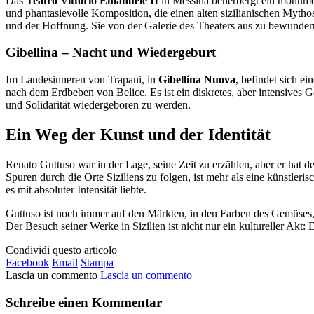
Das
Teatro Vittorio Emanuele II
in Messina beherbergt ein monum
und phantasievolle Komposition, die einen alten sizilianischen Mythos
und der Hoffnung. Sie von der Galerie des Theaters aus zu bewundern,
Gibellina – Nacht und Wiedergeburt
Im Landesinneren von Trapani, in
Gibellina Nuova
, befindet sich e
nach dem Erdbeben von Belice. Es ist ein diskretes, aber intensives 
und Solidarität wiedergeboren zu werden.
Ein Weg der Kunst und der Identität
Renato Guttuso war in der Lage, seine Zeit zu erzählen, aber er hat 
Spuren durch die Orte Siziliens zu folgen, ist mehr als eine künstler
es mit absoluter Intensität liebte.
Guttuso ist noch immer auf den Märkten, in den Farben des Gemüses, 
Der Besuch seiner Werke in Sizilien ist nicht nur ein kultureller Akt:
Condividi questo articolo
Facebook
Email
Stampa
Lascia un commento
Lascia un commento
Schreibe einen Kommentar