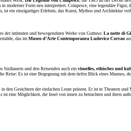
entales Werk:
Die Legende von Colapesce
, die 1985 an der Decke des
 in moderner Form neu interpretiert. Colapesce, eine legendäre Figur, di
 ist ein einzigartiges Erlebnis, das Kunst, Mythos und Architektur ver
ines der intimsten und bewegendsten Werke von Guttuso:
La notte di Gi
Gemälde, das im
Museo d’Arte Contemporanea Ludovico Corrao
aus
den Sizilianern und den Reisenden auch ein
visuelles, ethisches und ku
ische Reise: Es ist eine Begegnung mit dem tiefen Blick eines Mannes, de
in den Gesichtern der einfachen Leute präsent. Er ist in Theatern und
 Es ist eine Möglichkeit, die Insel von innen zu betrachten und ihren a