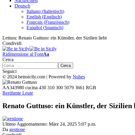
Nachrichten
Deutsch
Italiano
(
Italienisch
)
English
(
Englisch
)
Français
(
Französisch
)
Español
(
Spanisch
)
Lettura:
Renato Guttuso: ein Künstler, der Sizilien liebt
Condividi
Ridimensione al Font
Aa
Cerca
Seguici
© 2024 beinsicily.com | Powered by
Nubes
AA343980 cucina 430 310 300 5079 3661 RGB
Berühmte Leute
Renato Guttuso: ein Künstler, der Sizilien 
Ultimo Aggiornamento: März 24, 2025 5:07 p.m.
Da
gestione
Condividi