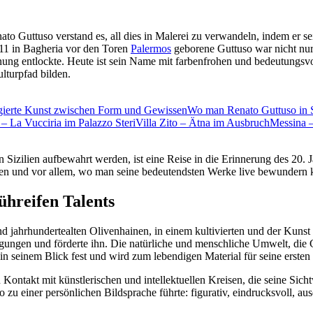
nato Guttuso verstand es, all dies in Malerei zu verwandeln, indem er s
1911 in Bagheria vor den Toren
Palermos
geborene Guttuso war nicht nur 
ng entlockte. Heute ist sein Name mit farbenfrohen und bedeutungsvo
lturpfad bilden.
gierte Kunst zwischen Form und Gewissen
Wo man Renato Guttuso in 
– La Vucciria im Palazzo Steri
Villa Zito – Ätna im Ausbruch
Messina –
Sizilien aufbewahrt werden, ist eine Reise in die Erinnerung des 20. 
nken und vor allem, wo man seine bedeutendsten Werke live bewundern 
ühreifen Talents
nd jahrhundertealten Olivenhainen, in einem kultivierten und der Kuns
gungen und förderte ihn. Die natürliche und menschliche Umwelt, die 
h in seinem Blick fest und wird zum lebendigen Material für seine erste
Kontakt mit künstlerischen und intellektuellen Kreisen, die seine Sich
 einer persönlichen Bildsprache führte: figurativ, eindrucksvoll, ausd