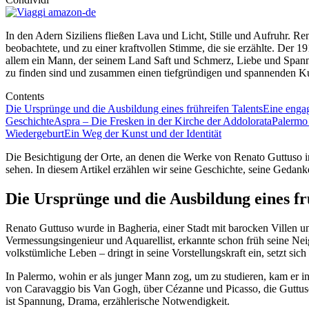
In den Adern Siziliens fließen Lava und Licht, Stille und Aufruhr. Re
beobachtete, und zu einer kraftvollen Stimme, die sie erzählte. Der 
allem ein Mann, der seinem Land Saft und Schmerz, Liebe und Spannu
zu finden sind und zusammen einen tiefgründigen und spannenden Ku
Contents
Die Ursprünge und die Ausbildung eines frühreifen Talents
Eine enga
Geschichte
Aspra – Die Fresken in der Kirche der Addolorata
Palermo 
Wiedergeburt
Ein Weg der Kunst und der Identität
Die Besichtigung der Orte, an denen die Werke von Renato Guttuso in 
sehen. In diesem Artikel erzählen wir seine Geschichte, seine Geda
Die Ursprünge und die Ausbildung eines fr
Renato Guttuso wurde in Bagheria, einer Stadt mit barocken Villen u
Vermessungsingenieur und Aquarellist, erkannte schon früh seine Nei
volkstümliche Leben – dringt in seine Vorstellungskraft ein, setzt sic
In Palermo, wohin er als junger Mann zog, um zu studieren, kam er in 
von Caravaggio bis Van Gogh, über Cézanne und Picasso, die Guttuso zu
ist Spannung, Drama, erzählerische Notwendigkeit.