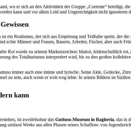
, wo er sich an den Aktivitäten der Gruppe „Corrente“ beteiligt, die s
werden kann und vor allem Leid und Ungerechtigkeit nicht ignorieren d
 Gewissen
 ist ein Realismus, der sich aus Empörung und Teilhabe speist, der di
sind echte Männer und Frauen, Bauern, Arbeiter, Fischer, aber auch Früc
rbe Rot wurde zu seinem Markenzeichen: blutrot, leidenschaftlich rot, 
rung des Totalitarismus interpretiert wird, bis zu den großen kollekti
ttuso immer auch eine intime und lyrische. Seine Akte, Gedecke, Zitro
Insel zu sein, auch wenn er weit weg lebte. In seinen Bildern ist Sizili
dern kann
rstehen, ist zweifelsohne das
Guttuso-Museum in Bagheria
, das in 
 umfasst Werke aus allen Phasen seines Schaffens: von Jugendzeichnu