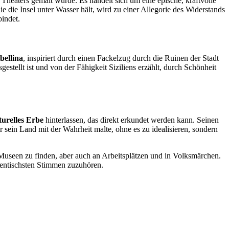
 Theaters gemalt wurde. Es handelt sich um eine epische, kraftvolle
e die Insel unter Wasser hält, wird zu einer Allegorie des Widerstands
bindet.
bellina
, inspiriert durch einen Fackelzug durch die Ruinen der Stadt
gestellt ist und von der Fähigkeit Siziliens erzählt, durch Schönheit
lturelles Erbe
hinterlassen, das direkt erkundet werden kann. Seinen
r sein Land mit der Wahrheit malte, ohne es zu idealisieren, sondern
 Museen zu finden, aber auch an Arbeitsplätzen und in Volksmärchen.
uthentischsten Stimmen zuzuhören.