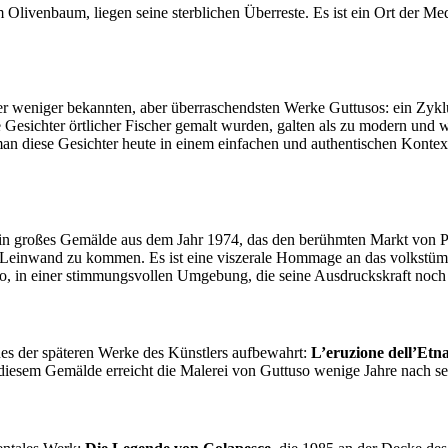
ivenbaum, liegen seine sterblichen Überreste. Es ist ein Ort der Medi
 der weniger bekannten, aber überraschendsten Werke Guttusos: ein Zyk
 Gesichter örtlicher Fischer gemalt wurden, galten als zu modern und 
n diese Gesichter heute in einem einfachen und authentischen Kontext s
ein großes Gemälde aus dem Jahr 1974, das den berühmten Markt von Paler
r Leinwand zu kommen. Es ist eine viszerale Hommage an das volkstüm
mo, in einer stimmungsvollen Umgebung, die seine Ausdruckskraft noch 
nes der späteren Werke des Künstlers aufbewahrt:
L’eruzione dell’Etn
it diesem Gemälde erreicht die Malerei von Guttuso wenige Jahre nach se