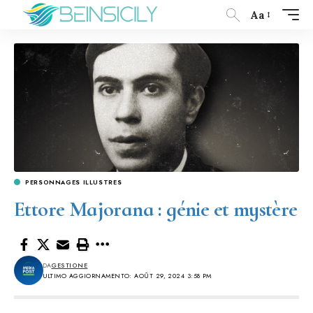
Aa
PERSONNAGES ILLUSTRES
Ettore Majorana : génie et mystère
DA
GESTIONE
ULTIMO AGGIORNAMENTO: AOÛT 29, 2024 3:58 PM