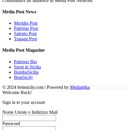
Contribuisce all’audience di Media Post Network
Media Post News
Meridio Post
Palermo Post
Salento Post
Trapani Post
Media Post Magazine
Palermo Bio
Sport in Sicilia
BombaSicilia
BeinSicily
© 2024 beinsicily.com | Powered by
Mediartika
Welcome Back!
Sign in to your account
Nome Utente o Indirizzo Mail
Password