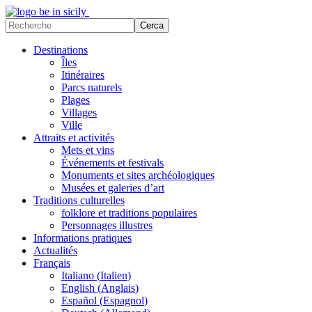
Destinations
Îles
Itinéraires
Parcs naturels
Plages
Villages
Ville
Attraits et activités
Mets et vins
Événements et festivals
Monuments et sites archéologiques
Musées et galeries d’art
Traditions culturelles
folklore et traditions populaires
Personnages illustres
Informations pratiques
Actualités
Français
Italiano
(
Italien
)
English
(
Anglais
)
Español
(
Espagnol
)