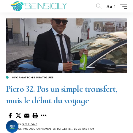
Aa
INFORMATIONS PRATIQUES
Piero 32. Pas un simple transfert,
mais le début du voyage
DA
GESTIONE
ULTIMO AGGIORNAMENTO: JUILLET 24, 2025 10:31 AM