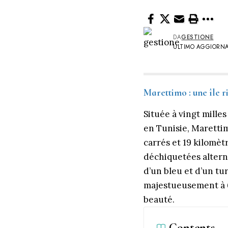
DA
GESTIONE
ULTIMO AGGIORNA
Marettimo : une île ri
Située à vingt mille
en Tunisie, Maretti
carrés et 19 kilomèt
déchiquetées alterna
d’un bleu et d’un tu
majestueusement à 6
beauté.
Contents