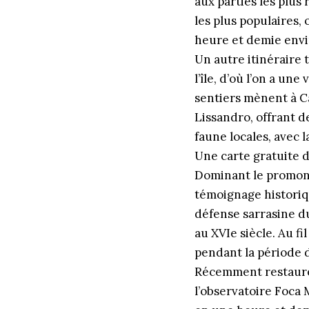
aux parties les plus 
les plus populaires,
heure et demie envi
Un autre itinéraire 
l’île, d’où l’on a une
sentiers mènent à C
Lissandro, offrant de
faune locales, avec 
Une carte gratuite de
Dominant le promont
témoignage historiq
défense sarrasine du
au XVIe siècle. Au fi
pendant la période 
Récemment restauré e
l’observatoire Foca 