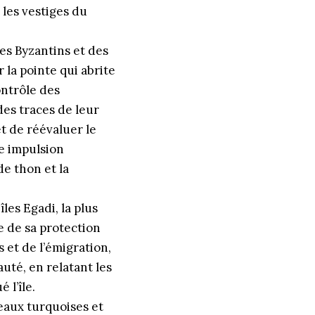
les vestiges du
des Byzantins et des
 la pointe qui abrite
ontrôle des
des traces de leur
et de réévaluer le
te impulsion
de thon et la
les Egadi, la plus
e de sa protection
 et de l’émigration,
uté, en relatant les
 l’île.
 eaux turquoises et