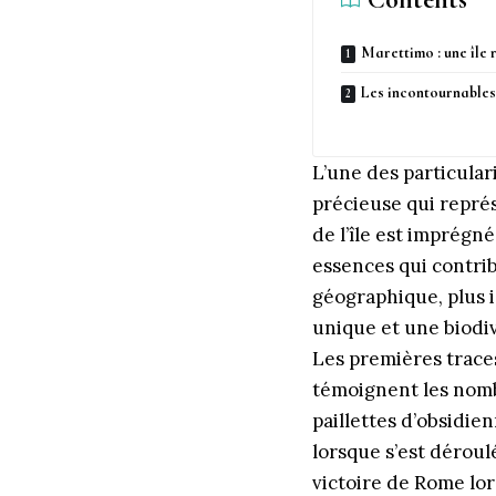
Marettimo : une île r
Les incontournable
L’une des particula
précieuse qui représ
de l’île est imprégn
essences qui contri
géographique, plus i
unique et une biodi
Les premières traces
témoignent les nomb
paillettes d’obsidien
lorsque s’est déroulé
victoire de Rome lo