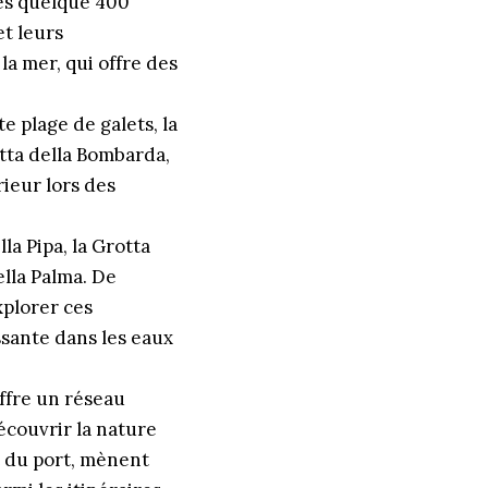
ses quelque 400
et leurs
la mer, qui offre des
e plage de galets, la
otta della Bombarda,
rieur lors des
la Pipa, la Grotta
ella Palma. De
xplorer ces
ssante dans les eaux
offre un réseau
découvrir la nature
nt du port, mènent