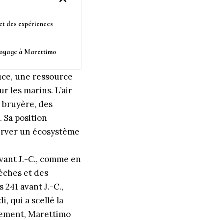
 et des expériences
 voyage à Marettimo
uce, une ressource
 les marins. L’air
a bruyère, des
 Sa position
éserver un écosystème
vant J.-C., comme en
èches et des
 241 avant J.-C.,
di
, qui a scellé la
énement, Marettimo