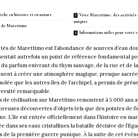
iche en histoire et en nature
Vivre Marettimo : des activités
uniques
s de Marettimo
Informations utiles pour votre
rités de Marettimo est l’abondance de sources d’eau do
entait autrefois un point de référence fondamental pour
é du parfum enivrant du thym sauvage, de la rue et de l
buent à créer une atmosphère magique, presque sacrée.
solée que les autres îles de l’archipel, a permis de pr
versité remarquable.
 de civilisation sur Marettimo remontent à 5 000 ans a
reuses découvertes d’objets tels que des pointes de fl
ne. L’île est entrée officiellement dans l’histoire en mars
e dans ses eaux cristallines la bataille décisive de l’
Ega
rs de la première guerre punique. À la suite de cet év