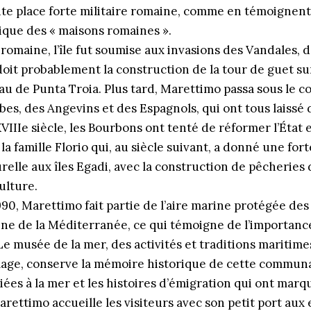
te place forte militaire romaine, comme en témoignent 
que des « maisons romaines ».
romaine, l’île fut soumise aux invasions des Vandales, 
 doit probablement la construction de la tour de guet sur
au de Punta Troia. Plus tard, Marettimo passa sous le c
s, des Angevins et des Espagnols, qui ont tous laissé 
XVIIIe siècle, les Bourbons ont tenté de réformer l’État 
t la famille Florio qui, au siècle suivant, a donné une for
elle aux îles Egadi, avec la construction de pêcheries 
ulture.
90, Marettimo fait partie de l’aire marine protégée des î
ne de la Méditerranée, ce qui témoigne de l’importanc
 musée de la mer, des activités et traditions maritimes
llage, conserve la mémoire historique de cette communa
iées à la mer et les histoires d’émigration qui ont marqué
Marettimo accueille les visiteurs avec son petit port aux