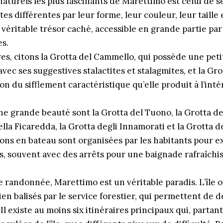
naturels les plus fascinants de Marettimo est celui de 
es différentes par leur forme, leur couleur, leur taille 
 véritable trésor caché, accessible en grande partie par 
es.
res, citons la Grotta del Cammello, qui possède une petit
avec ses suggestives stalactites et stalagmites, et la Gr
on du sifflement caractéristique qu’elle produit à l’inté
ne grande beauté sont la Grotta del Tuono, la Grotta del
ella Ficaredda, la Grotta degli Innamorati et la Grotta d
ns en bateau sont organisées par les habitants pour e
s, souvent avec des arrêts pour une baignade rafraîchi
 randonnée, Marettimo est un véritable paradis. L’île 
ien balisés par le service forestier, qui permettent de 
 Il existe au moins six itinéraires principaux qui, parta