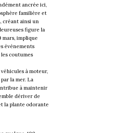
ondément ancrée ici,
sphère familière et
 créant ainsi un
leureuses figure la
19 mars, implique
des événements
t les coutumes
s véhicules à moteur,
 par la mer. La
ontribue à maintenir
emble dériver de
et la plante odorante