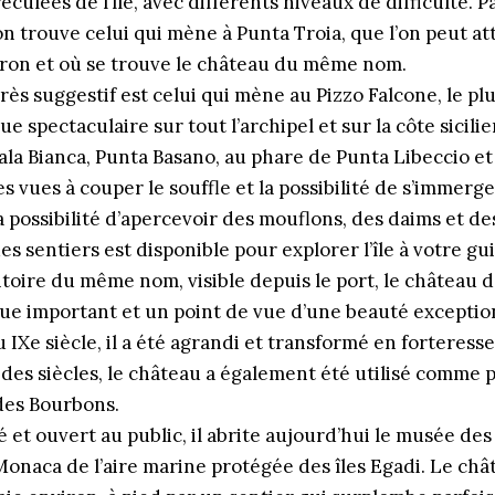
reculées de l’île, avec différents niveaux de difficulté. P
 on trouve celui qui mène à Punta Troia, que l’on peut a
ron et où se trouve le château du même nom.
très suggestif est celui qui mène au Pizzo Falcone, le p
 vue spectaculaire sur tout l’archipel et sur la côte sicil
ala Bianca, Punta Basano, au phare de Punta Libeccio e
s vues à couper le souffle et la possibilité de s’immerger
la possibilité d’apercevoir des mouflons, des daims et de
s sentiers est disponible pour explorer l’île à votre gui
oire du même nom, visible depuis le port, le
château d
ue important et un point de vue d’une beauté exceptio
 IXe siècle, il a été agrandi et transformé en forteress
l des siècles, le château a également été utilisé comme p
des Bourbons.
t ouvert au public, il abrite aujourd’hui le musée des
Monaca de l’aire marine protégée des îles Egadi. Le châ