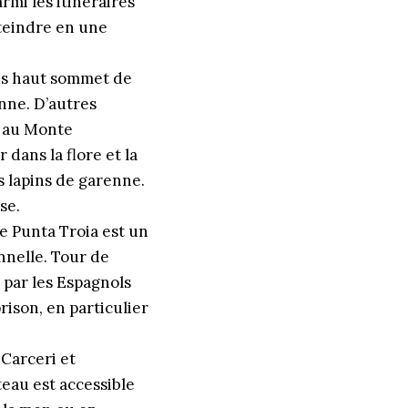
armi les itinéraires
tteindre en une
lus haut sommet de
ienne. D’autres
t au Monte
 dans la flore et la
s lapins de garenne.
se.
e
Punta Troia est un
nnelle. Tour de
e par les Espagnols
rison, en particulier
 Carceri et
teau est accessible