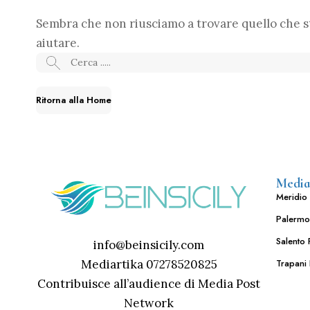
Sembra che non riusciamo a trovare quello che st
aiutare.
Ritorna alla Home
Media
Meridio 
Palermo
Salento 
info@beinsicily.com
Mediartika 07278520825
Trapani 
Contribuisce all’audience di Media Post
Network