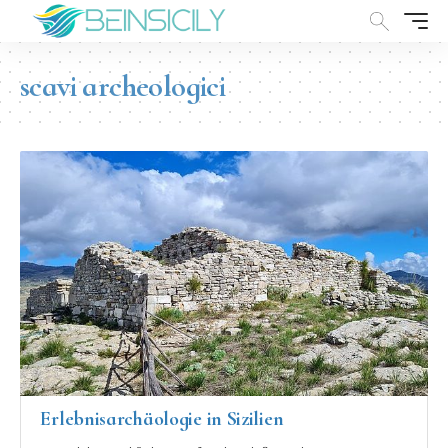
scavi archeologici
Erlebnisarchäologie in Sizilien